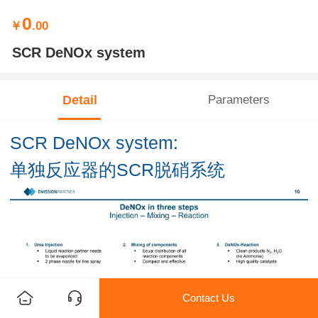
0
￥
.00
SCR DeNOx system
Detail
Parameters
SCR DeNOx system:
单独反应器的SCR脱硝系统
Contact Us